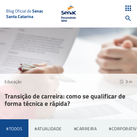
Blog Oficial do
Senac
Santa Catarina
Educação
3
m
Transição de carreira: como se qualificar de
forma técnica e rápida?
#TODOS
#ATUALIDADE
#CARREIRA
#CORPORATIV