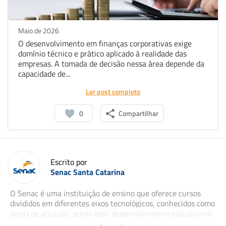
Maio de 2026
O desenvolvimento em finanças corporativas exige
domínio técnico e prático aplicado à realidade das
empresas. A tomada de decisão nessa área depende da
capacidade de...
Ler post completo
0
Compartilhar
Escrito por
Senac Santa Catarina
O Senac é uma instituição de ensino que oferece cursos
divididos em diferentes eixos tecnológicos, conhecidos como
áreas de atuação, sendo eles: desenvolvimento educacional
e social; ambiente e saúde; gestão e negócios; turismo,