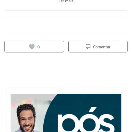
Ler mais
hospitalidade e lazer; informação e comunicação;
infraestrutura; produção alimentícia; produção cultural e
design; recursos naturais; e segurança. Esses eixos
permitem ao empresariado e à sociedade contar com cursos
de desenvolvimento profissional em diversas áreas,
contribuindo com o crescimento de Santa Catarina.
0
Comentar