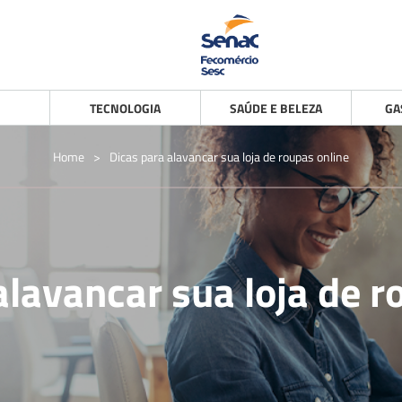
TECNOLOGIA
SAÚDE E BELEZA
GA
Home
>
Dicas para alavancar sua loja de roupas online
alavancar sua loja de r