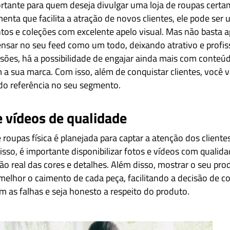
ortante para quem deseja divulgar uma loja de roupas certa
nta que facilita a atração de novos clientes, ele pode ser 
tos e coleções com excelente apelo visual. Mas não basta a
ensar no seu feed como um todo, deixando atrativo e profis
issões, há a possibilidade de engajar ainda mais com conte
 a sua marca. Com isso, além de conquistar clientes, você 
do referência no seu segmento.
 e vídeos de qualidade
e roupas física é planejada para captar a atenção dos cliente
 isso, é importante disponibilizar fotos e vídeos com qualid
o real das cores e detalhes. Além disso, mostrar o seu p
lhor o caimento de cada peça, facilitando a decisão de c
 as falhas e seja honesto a respeito do produto.