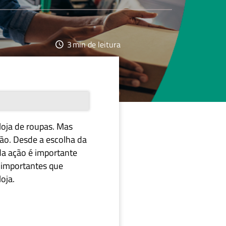
3
min de leitura
loja de roupas. Mas
ção. Desde a escolha da
da ação é importante
 importantes que
oja.