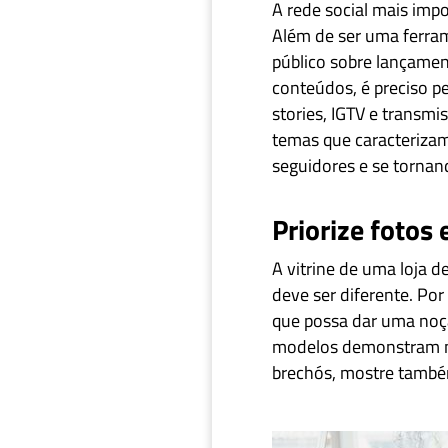
A rede social mais imp
Além de ser uma ferrame
público sobre lançamen
conteúdos, é preciso p
stories, IGTV e transm
temas que caracterizam
seguidores e se tornan
Priorize fotos
A vitrine de uma loja d
deve ser diferente. Por
que possa dar uma noçã
modelos demonstram me
brechós, mostre também