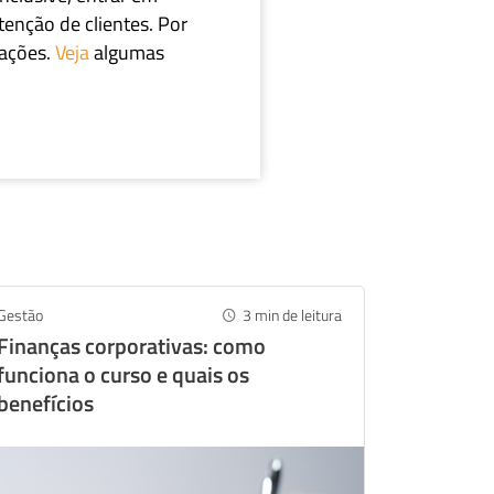
tenção de clientes. Por
cações.
Veja
algumas
Gestão
3
min de leitura
Finanças corporativas: como
funciona o curso e quais os
benefícios