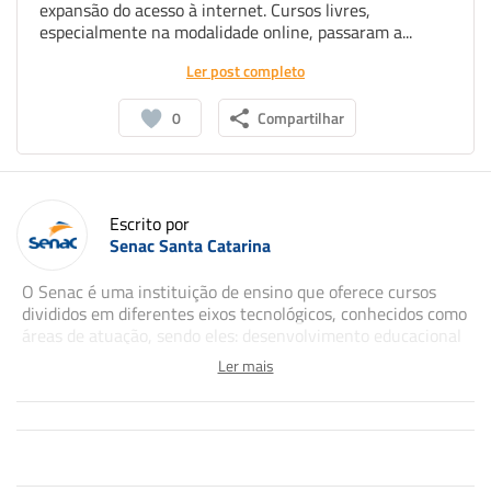
expansão do acesso à internet. Cursos livres,
especialmente na modalidade online, passaram a...
Ler post completo
0
Compartilhar
Escrito por
Senac Santa Catarina
O Senac é uma instituição de ensino que oferece cursos
divididos em diferentes eixos tecnológicos, conhecidos como
áreas de atuação, sendo eles: desenvolvimento educacional
e social; ambiente e saúde; gestão e negócios; turismo,
Ler mais
hospitalidade e lazer; informação e comunicação;
infraestrutura; produção alimentícia; produção cultural e
design; recursos naturais; e segurança. Esses eixos
permitem ao empresariado e à sociedade contar com cursos
de desenvolvimento profissional em diversas áreas,
contribuindo com o crescimento de Santa Catarina.