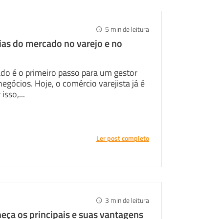
5
min de leitura
ias do mercado no varejo e no
o é o primeiro passo para um gestor
egócios. Hoje, o comércio varejista já é
isso,...
Twitter
Ler post completo
3
min de leitura
eça os principais e suas vantagens