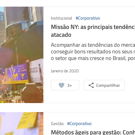
#Corporativo
Institucional
Missão NY: as principais tendênc
atacado
Acompanhar as tendências do mercad
conseguir bons resultados nos seus n
o setor que mais cresce no Brasil, por 
sapp
Facebook
Linkedin
Janeiro de 2020
3+
Compartilhar
#Corporativo
Gestão
Métodos ágeis para gestão: Conh