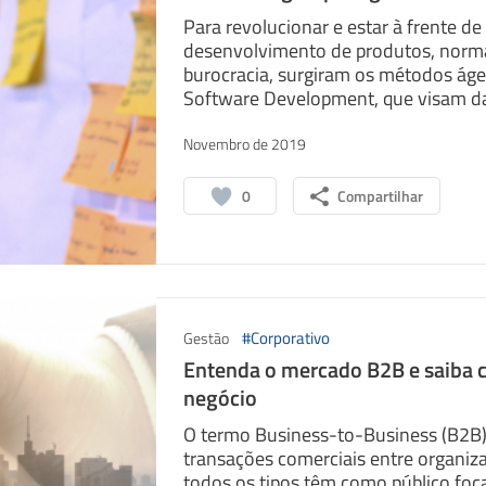
Para revolucionar e estar à frente de
desenvolvimento de produtos, norma
burocracia, surgiram os métodos ág
Software Development, que visam dar
Novembro de 2019
0
Compartilhar
#Corporativo
Gestão
Entenda o mercado B2B e saiba 
negócio
O termo Business-to-Business (B2B)
transações comerciais entre organiz
todos os tipos têm como público foca