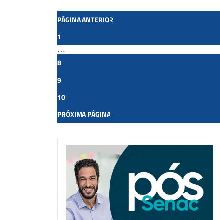
PÁGINA ANTERIOR
1
…
8
9
10
PRÓXIMA PÁGINA