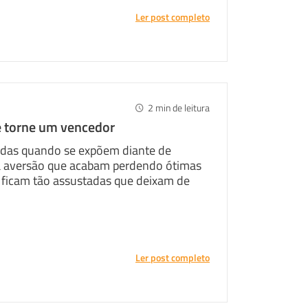
Ler post completo
2
min de leitura
 torne um vencedor
das quando se expõem diante de
Twitter
a aversão que acabam perdendo ótimas
s ficam tão assustadas que deixam de
Ler post completo