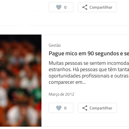
0
Compartilhar
Gestão
Pague mico em 90 segundos e se
Muitas pessoas se sentem incomoda
sapp
Facebook
Linkedin
estranhos. Há pessoas que têm tant
oportunidades profissionais e outra
comparecer em...
Março de 2012
0
Compartilhar