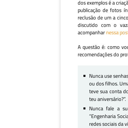
dos exemplos é a criaç
publicação de fotos ín
reclusão de um a cinco
discutido com o vaz
acompanhar
nessa po
A questão é: como vo
recomendações do prof
Nunca use senhas
ou dos filhos. U
teve sua conta do
teu aniversário?”.
Nunca fale a su
“Engenharia Socia
redes sociais da v