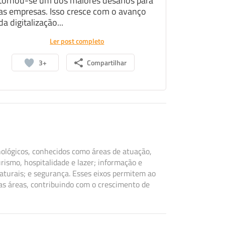
tornou-se um dos maiores desafios para
as empresas. Isso cresce com o avanço
da digitalização...
Ler post completo
3+
Compartilhar
nológicos, conhecidos como áreas de atuação,
rismo, hospitalidade e lazer; informação e
naturais; e segurança. Esses eixos permitem ao
as áreas, contribuindo com o crescimento de