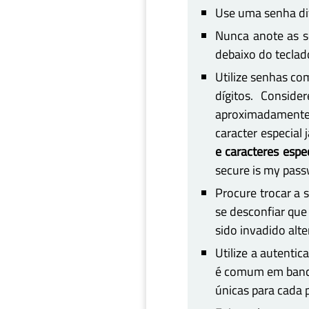
Use uma senha dif
Nunca anote as se
debaixo do teclad
Utilize senhas co
dígitos. Consid
aproximadamente
caracter especial
e caracteres espe
secure is my pas
Procure trocar a 
se desconfiar que
sido invadido alte
Utilize a autenti
é comum em banco
únicas para cada 