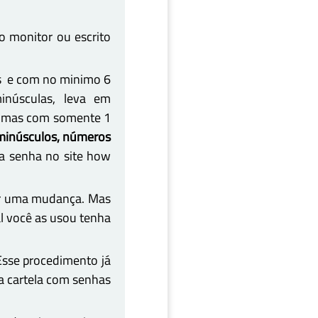
o monitor ou escrito
los e com no minimo 6
inúsculas, leva em
a mas com somente 1
minúsculos, números
ua senha no
site how
uar uma mudança. Mas
l você as usou tenha
 Esse procedimento já
 cartela com senhas