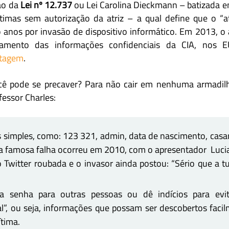
ão da
Lei nº 12.737
ou Lei Carolina Dieckmann – batizada e
timas sem autorização da atriz – a qual define que o “at
 anos por invasão de dispositivo informático. Em 2013, o
amento das informações confidenciais da CIA, nos
stagem
.
cê pode se precaver? Para não cair em nenhuma armadilh
essor Charles:
 simples, como: 123 321, admin, data de nascimento, cas
ma famosa falha ocorreu em 2010, com o apresentador Luci
 Twitter roubada e o invasor ainda postou: “Sério que a t
a senha para outras pessoas ou dê indícios para evit
l”, ou seja, informações que possam ser descobertos faci
ítima.