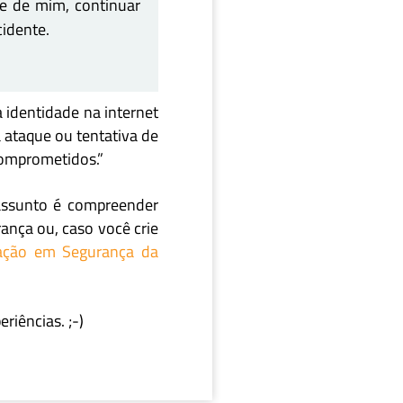
se de mim, continuar
cidente.
 identidade na internet
ataque ou tentativa de
comprometidos.”
Twitter
assunto é compreender
nça ou, caso você crie
ação em Segurança da
riências. ;-)