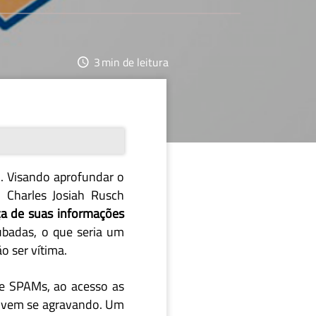
3
min de leitura
i
. Visando aprofundar o
 Charles Josiah Rusch
a de suas informações
ubadas, o que seria um
o ser vítima.
de SPAMs, ao acesso as
me vem se agravando. Um