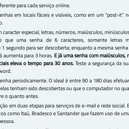
erente para cada serviço online.
nhas em locais fáceis e visíveis, como em um “post-it” n
o.
m caracter especial, letras, números, maiúsculos, minúscu
ere que uma senha de 6 caracteres, somente letras m
 1 segundo para ser descoberta; enquanto a mesma senh
 já aumenta para 3 horas.
E já uma senha com maiúsculos, 
ciais eleva o tempo para 30 anos.
Teste a segurança da s
sword
.
senha periodicamente. O ideal é entre 90 a 180 dias efet
 elas tenham sido descobertas ou que o computador no qua
re o quanto antes.
cação em duas etapas para serviços de e-mail e rede social.
s como Itaú, Bradesco e Santander que fazem uso de uma
pessoa.