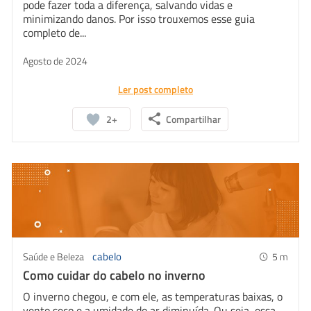
pode fazer toda a diferença, salvando vidas e
minimizando danos. Por isso trouxemos esse guia
completo de...
Agosto de 2024
Ler post completo
2+
Compartilhar
Whatsapp
Facebook
Linkedin
Twitter
cabelo
Saúde e Beleza
5
m
Como cuidar do cabelo no inverno
O inverno chegou, e com ele, as temperaturas baixas, o
vento seco e a umidade do ar diminuída. Ou seja, essa