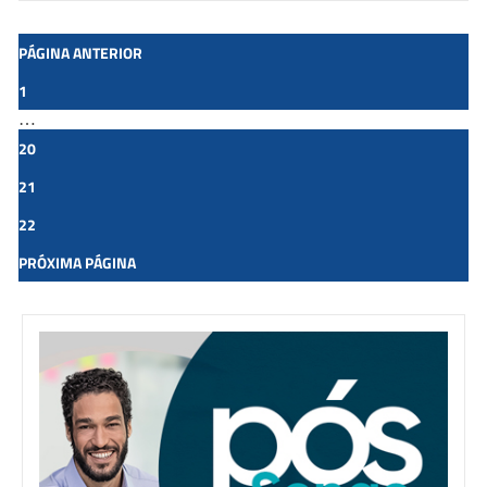
PÁGINA ANTERIOR
Whatsapp
Facebook
Linkedin
1
…
Twitter
20
21
22
PRÓXIMA PÁGINA