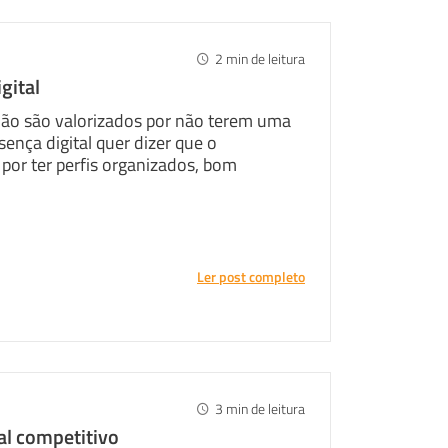
2
min de leitura
gital
 não são valorizados por não terem uma
ença digital quer dizer que o
 por ter perfis organizados, bom
Twitter
Ler post completo
3
min de leitura
al competitivo