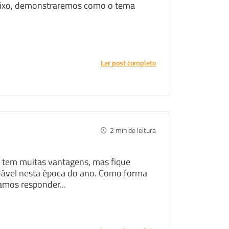
abaixo, demonstraremos como o tema
Ler post completo
2
min de leitura
no tem muitas vantagens, mas fique
udável nesta época do ano. Como forma
vamos responder...