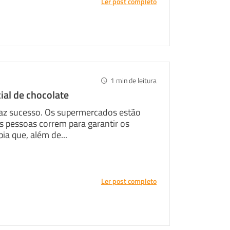
Ler post completo
1
min de leitura
ial de chocolate
faz sucesso. Os supermercados estão
s pessoas correm para garantir os
ia que, além de...
Twitter
Ler post completo