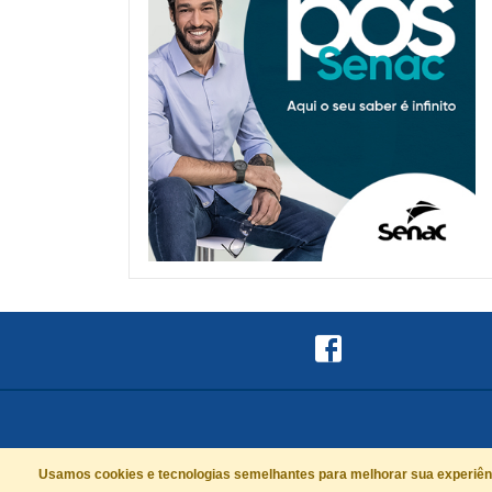
Usamos cookies e tecnologias semelhantes para melhorar sua experiênci