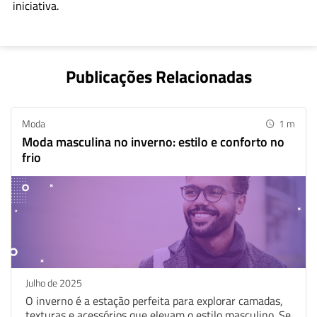
iniciativa.
Publicações Relacionadas
Moda
1
m
Moda masculina no inverno: estilo e conforto no
frio
Julho de 2025
O inverno é a estação perfeita para explorar camadas,
Whatsapp
Facebook
Linkedin
texturas e acessórios que elevam o estilo masculino. Se