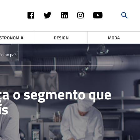
STRONOMIA
DESIGN
MODA
o no país
ça o segmento que
ís