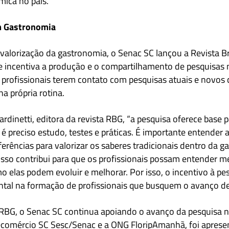
mica no país.
em Gastronomia
valorização da gastronomia, o Senac SC lançou a Revista Br
ue
incentiva a produção e o compartilhamento de pesquisas n
 profissionais terem contato com pesquisas atuais e novo
a própria rotina.
rdinetti, editora da revista
RBG
, “a pesquisa oferece
base p
 é preciso estudo, testes e práticas. É importante entender a
erências para valorizar os saberes tradicionais dentro da 
isso contribui para que os profissionais possam entender m
o elas podem evoluir e melhorar. Por isso, o incentivo
à
pes
ntal na formação de profissionais que busquem o avanço d
RBG, o Senac SC continua apoiando o avanço da pesquisa na
comércio
SC Sesc/Senac e
a ONG FloripAmanhã,
foi apres