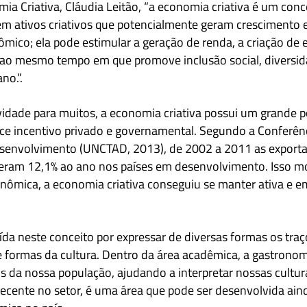
a Criativa, Cláudia Leitão, “a economia criativa é um conc
m ativos criativos que potencialmente geram crescimento 
ico; ela pode estimular a geração de renda, a criação de
ao mesmo tempo em que promove inclusão social, diversida
o.”.
ade para muitos, a economia criativa possui um grande po
ce incentivo privado e governamental. Segundo a Conferên
esenvolvimento (UNCTAD, 2013), de 2002 a 2011 as exporta
sceram 12,1%
ao ano
nos países em desenvolvimento. Isso 
ômica, a economia criativa conseguiu se manter ativa e em
ída
neste conceito por expressar de diversas formas os traç
 e formas da cultura. Dentro da área acadêmica, a gastronomi
s da nossa população, ajudando a interpretar nossas cultur
 recente no setor, é uma área que pode ser desenvolvida ain