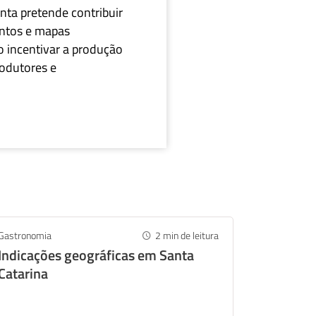
nta pretende contribuir
ventos e mapas
o incentivar a produção
rodutores e
Twitter
Gastronomia
2
min de leitura
Indicações geográficas em Santa
Catarina