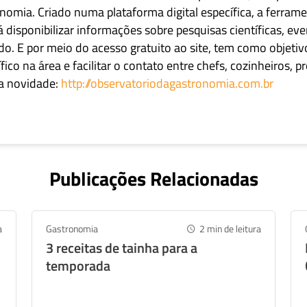
nomia. Criado numa plataforma digital específica, a ferrame
á disponibilizar informações sobre pesquisas científicas, e
do. E
por meio
do acesso gratuito
ao site, tem como objetiv
ico na área e facilitar o contato entre chefs, cozinheiros, p
sapp
Facebook
Linkedin
a novidade:
http://observatoriodagastronomia.com.br
Publicações Relacionadas
a
Gastronomia
2
min de leitura
3 receitas de tainha para a
temporada