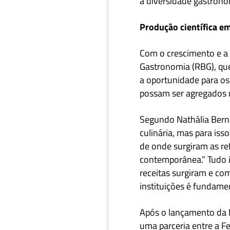
a diversidade gastronô
Produção científica 
Com o crescimento e
a
Gastronomia
(RBG), q
a oportunidade para os
possam ser agregados n
Segundo Nathália Berna
culinária, mas para isso
de onde surgiram as ref
contemporânea.”
Tudo 
receitas surgiram e com
instituições é fundame
Após
o lançamento da
uma parceria entre
a
Fe