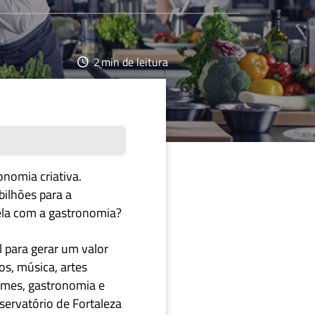
2
min de leitura
nomia criativa.
bilhões para a
dela com a gastronomia?
l para gerar um valor
os, música, artes
games,
gastronomia
e
servatório de Fortaleza