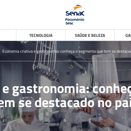
TECNOLOGIA
SAÚDE E BELEZA
GA
>
Economia criativa e gastronomia: conheça o segmento que tem se destacad
a e gastronomia: conhe
em se destacado no pa