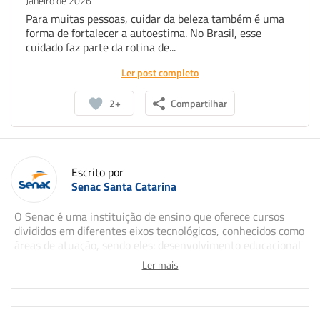
Janeiro de 2026
Para muitas pessoas, cuidar da beleza também é uma
forma de fortalecer a autoestima. No Brasil, esse
cuidado faz parte da rotina de...
Ler post completo
2+
Compartilhar
Escrito por
Senac Santa Catarina
O Senac é uma instituição de ensino que oferece cursos
divididos em diferentes eixos tecnológicos, conhecidos como
áreas de atuação, sendo eles: desenvolvimento educacional
e social; ambiente e saúde; gestão e negócios; turismo,
Ler mais
hospitalidade e lazer; informação e comunicação;
infraestrutura; produção alimentícia; produção cultural e
design; recursos naturais; e segurança. Esses eixos
permitem ao empresariado e à sociedade contar com cursos